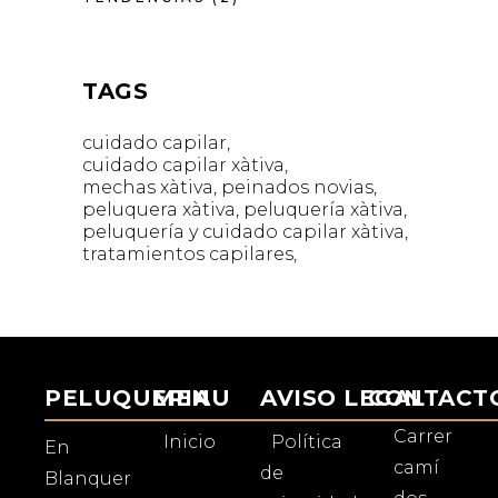
TAGS
cuidado capilar
cuidado capilar xàtiva
mechas xàtiva
peinados novias
peluquera xàtiva
peluquería xàtiva
peluquería y cuidado capilar xàtiva
tratamientos capilares
PELUQUERIA
MENU
AVISO LEGAL
CONTACT
Carrer
Inicio
Política
En
camí
de
Blanquer