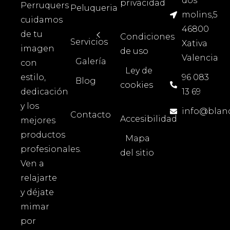
dos
privacidad
Perruquers
Peluqueria
molins,5
cuidamos
46800
de tu
Condiciones
Servicios
Xativa
imagen
de uso
Valencia
Galería
con
Ley de
estilo,
96 083
Blog
cookies
dedicación
13 69
y los
info@blan
Contacto
Accesibilidad
mejores
productos
Mapa
profesionales.
del sitio
Ven a
relajarte
y déjate
mimar
por