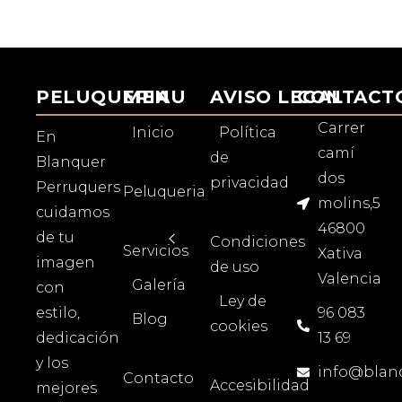
PELUQUERIA
MENU
AVISO LEGAL
CONTACT
Carrer
Inicio
Política
En
camí
de
Blanquer
dos
privacidad
Perruquers
Peluqueria
molins,5
cuidamos
46800
de tu
Condiciones
Servicios
Xativa
imagen
de uso
Valencia
Galería
con
Ley de
estilo,
96 083
Blog
cookies
dedicación
13 69
y los
info@blan
Contacto
Accesibilidad
mejores