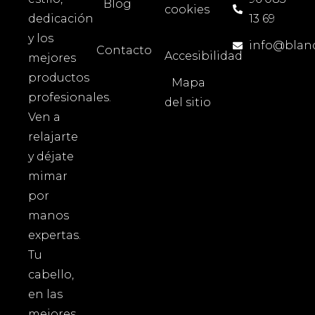
Blog
cookies
dedicación
13 69
y los
info@blan
Contacto
Accesibilidad
mejores
productos
Mapa
profesionales.
del sitio
Ven a
relajarte
y déjate
mimar
por
manos
expertas.
Tu
cabello,
en las
mejores